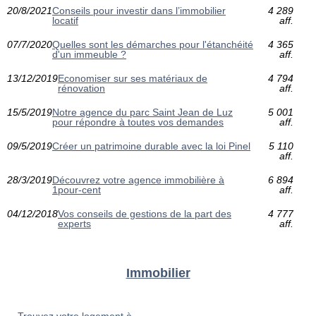
20/8/2021
Conseils pour investir dans l’immobilier
4 289
locatif
aff.
07/7/2020
Quelles sont les démarches pour l'étanchéité
4 365
d'un immeuble ?
aff.
13/12/2019
Economiser sur ses matériaux de
4 794
rénovation
aff.
15/5/2019
Notre agence du parc Saint Jean de Luz
5 001
pour répondre à toutes vos demandes
aff.
09/5/2019
Créer un patrimoine durable avec la loi Pinel
5 110
aff.
28/3/2019
Découvrez votre agence immobilière à
6 894
1pour-cent
aff.
04/12/2018
Vos conseils de gestions de la part des
4 777
experts
aff.
Immobilier