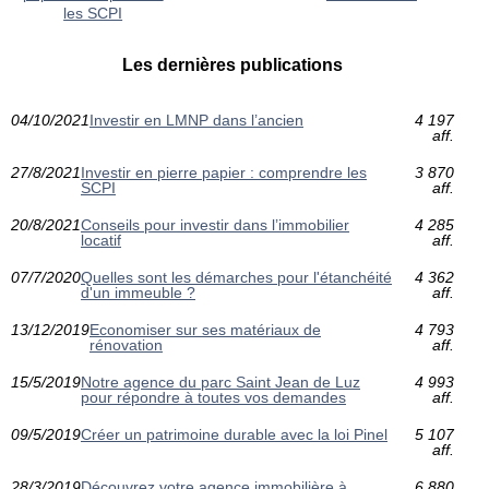
les SCPI
Les dernières publications
04/10/2021
Investir en LMNP dans l’ancien
4 197
aff.
27/8/2021
Investir en pierre papier : comprendre les
3 870
SCPI
aff.
20/8/2021
Conseils pour investir dans l’immobilier
4 285
locatif
aff.
07/7/2020
Quelles sont les démarches pour l'étanchéité
4 362
d'un immeuble ?
aff.
13/12/2019
Economiser sur ses matériaux de
4 793
rénovation
aff.
15/5/2019
Notre agence du parc Saint Jean de Luz
4 993
pour répondre à toutes vos demandes
aff.
09/5/2019
Créer un patrimoine durable avec la loi Pinel
5 107
aff.
28/3/2019
Découvrez votre agence immobilière à
6 880