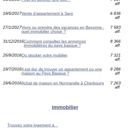
aff.
19/5/2017
Vente d'appartement à Sare
6 836
aff.
27/1/2017
Vivre ou prendre des vacances en Bayonne :
7 583
quel immobilier choisir ?
aff.
31/12/2016
Comment consultez les annonces
8 366
immobilières du pays basque ?
aff.
25/9/2016
Ou stocker votre mobilier
7 321
aff.
19/7/2016
Il est dur de trouver un appartement ou une
9 286
maison au Pays Basque ?
aff.
19/6/2016
Achat de maison en Normandie à Cherbourg
7 263
aff.
Immobilier
Trouvez votre logement à...