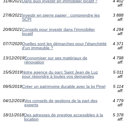
31/8/2021
Dans quoi investir en immobilier locatif ?
4 402
aff.
27/8/2021
Investir en pierre papier : comprendre les
3 888
SCPI
aff.
20/8/2021
Conseils pour investir dans l’immobilier
4 294
locatif
aff.
07/7/2020
Quelles sont les démarches pour l'étanchéité
4 371
d'un immeuble ?
aff.
13/12/2019
Economiser sur ses matériaux de
4 798
rénovation
aff.
15/5/2019
Notre agence du parc Saint Jean de Luz
5 011
pour répondre à toutes vos demandes
aff.
09/5/2019
Créer un patrimoine durable avec la loi Pinel
5 114
aff.
04/12/2018
Vos conseils de gestions de la part des
4 779
experts
aff.
18/11/2018
Des adresses de prestige accessibles à la
5 378
location
aff.