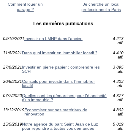
Comment louer un
Je cherche un local
garage ?
professionnel à Paris
Les dernières publications
04/10/2021
Investir en LMNP dans l’ancien
4 213
aff.
31/8/2021
Dans quoi investir en immobilier locatif ?
4 410
aff.
27/8/2021
Investir en pierre papier : comprendre les
3 895
SCPI
aff.
20/8/2021
Conseils pour investir dans l’immobilier
4 303
locatif
aff.
07/7/2020
Quelles sont les démarches pour l'étanchéité
4 377
d'un immeuble ?
aff.
13/12/2019
Economiser sur ses matériaux de
4 802
rénovation
aff.
15/5/2019
Notre agence du parc Saint Jean de Luz
5 019
pour répondre à toutes vos demandes
aff.